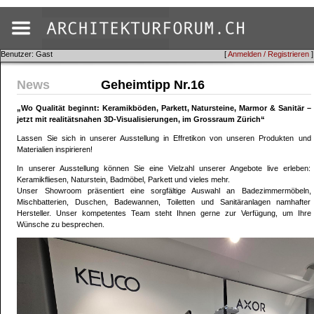
Benutzer: Gast
[
Anmelden / Registrieren
]
News
Geheimtipp Nr.16
„Wo Qualität beginnt: Keramikböden, Parkett, Natursteine, Marmor & Sanitär –
jetzt mit realitätsnahen 3D‑Visualisierungen, im Grossraum Zürich“
Lassen Sie sich in unserer Ausstellung in Effretikon von unseren Produkten und
Materialien inspirieren!
In unserer Ausstellung können Sie eine Vielzahl unserer Angebote live erleben:
Keramikfliesen, Naturstein, Badmöbel, Parkett und vieles mehr.
Unser Showroom präsentiert eine sorgfältige Auswahl an Badezimmermöbeln,
Mischbatterien, Duschen, Badewannen, Toiletten und Sanitäranlagen namhafter
Hersteller. Unser kompetentes Team steht Ihnen gerne zur Verfügung, um Ihre
Wünsche zu besprechen.