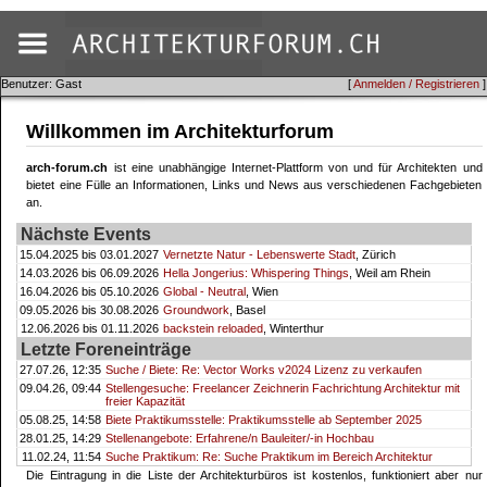
Benutzer: Gast
[
Anmelden / Registrieren
]
Willkommen im Architekturforum
arch-forum.ch
ist eine unabhängige Internet-Plattform von und für Architekten und
bietet eine Fülle an Informationen, Links und News aus verschiedenen Fachgebieten
an.
Nächste Events
15.04.2025 bis 03.01.2027
Vernetzte Natur - Lebenswerte Stadt
, Zürich
14.03.2026 bis 06.09.2026
Hella Jongerius: Whispering Things
, Weil am Rhein
16.04.2026 bis 05.10.2026
Global - Neutral
, Wien
09.05.2026 bis 30.08.2026
Groundwork
, Basel
12.06.2026 bis 01.11.2026
backstein reloaded
, Winterthur
Letzte Foreneinträge
27.07.26, 12:35
Suche / Biete: Re: Vector Works v2024 Lizenz zu verkaufen
09.04.26, 09:44
Stellengesuche: Freelancer Zeichnerin Fachrichtung Architektur mit
freier Kapazität
05.08.25, 14:58
Biete Praktikumsstelle: Praktikumsstelle ab September 2025
28.01.25, 14:29
Stellenangebote: Erfahrene/n Bauleiter/-in Hochbau
11.02.24, 11:54
Suche Praktikum: Re: Suche Praktikum im Bereich Architektur
Die Eintragung in die Liste der Architekturbüros ist kostenlos, funktioniert aber nur